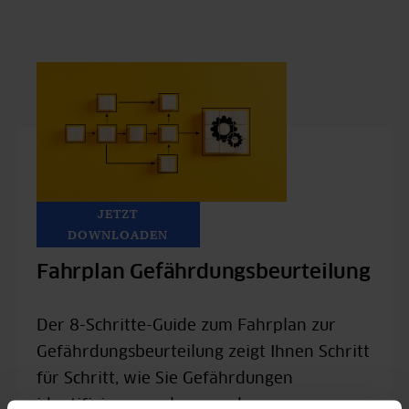
JETZT
DOWNLOADEN
Fahrplan Gefährdungsbeurteilung
Der 8-Schritte-Guide zum Fahrplan zur
Gefährdungsbeurteilung zeigt Ihnen Schritt
für Schritt, wie Sie Gefährdungen
identifizieren und passende