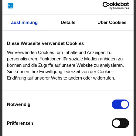
Schutzmaßnahmen ableiten. Lernen Sie die
detaillierten Prozessschritte und
Zustimmung
Details
Über Cookies
Anforderungen für eine effektive
Gefährdungsbeurteilung kennen.
Diese Webseite verwendet Cookies
Wir verwenden Cookies, um Inhalte und Anzeigen zu
personalisieren, Funktionen für soziale Medien anbieten zu
können und die Zugriffe auf unsere Website zu analysieren.
Sie können Ihre Einwilligung jederzeit von der Cookie-
Erklärung auf unserer Website ändern oder widerrufen.
E
Notwendig
i
n
w
Präferenzen
i
TERMIN WÄHLEN
UND ANMELDEN
l